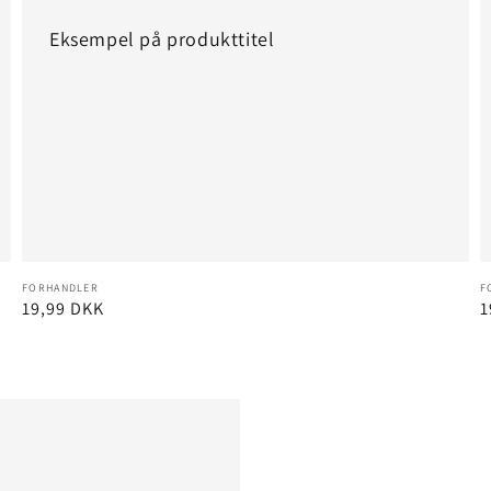
Eksempel på produkttitel
Forhandler:
F
FORHANDLER
F
Normalpris
19,99 DKK
N
1