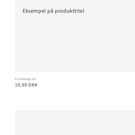
Eksempel på produkttitel
Forhandler:
FORHANDLER
Normalpris
19,99 DKK
Eksempel
på
produkttitel