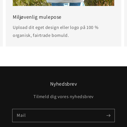
Miljøvenlig mulepose
Upload dit eget design eller logo på 100 %
organisk, fairtrade bomuld.
Nyhedsbrev
Tilmeld dig vores nyhedsbrev
Mail