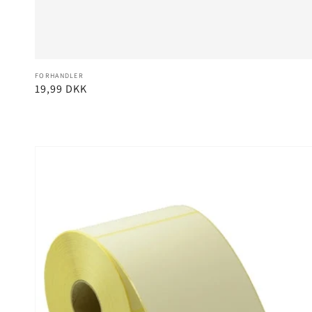
Forhandler:
FORHANDLER
Normalpris
19,99 DKK
Gå til
produktoplysninger