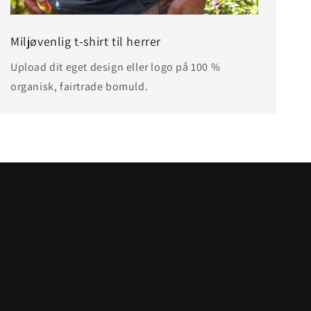
Miljøvenlig t-shirt til herrer
Upload dit eget design eller logo på 100 %
organisk, fairtrade bomuld.