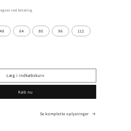
egnes ved betaling.
48
64
80
96
112
let
Læg i indkøbskurv
etiketter
Køb nu
nomi
.
.
Se komplette oplysninger
X150