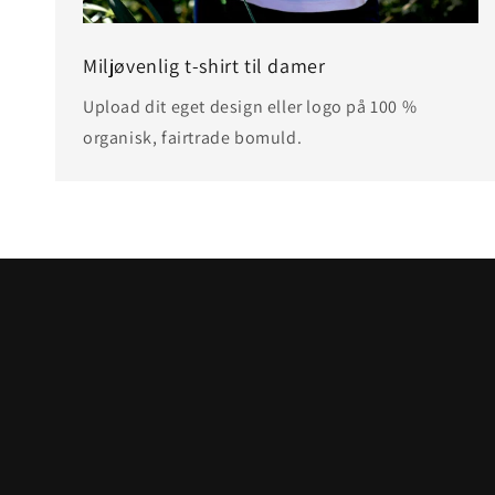
Miljøvenlig t-shirt til damer
Upload dit eget design eller logo på 100 %
organisk, fairtrade bomuld.