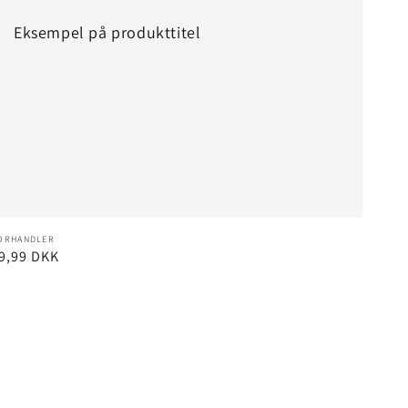
Eksempel på produkttitel
orhandler:
ORHANDLER
ormalpris
9,99 DKK