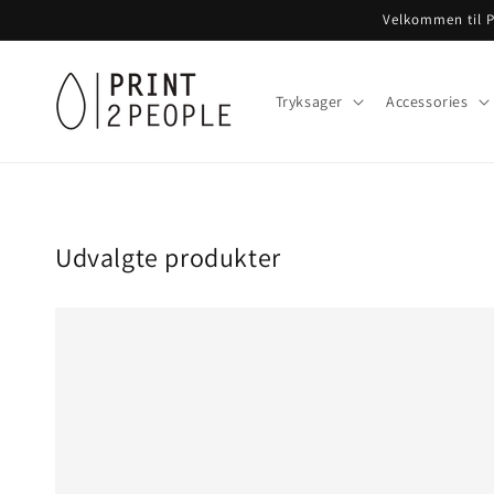
Gå til
Velkommen til P
indhold
Tryksager
Accessories
Udvalgte produkter
Eksempel
på
produkttitel