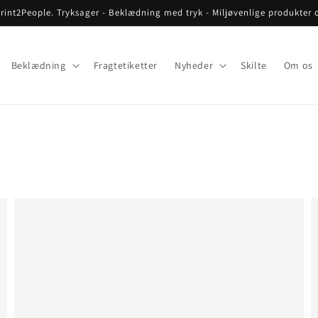
rint2People. Tryksager - Beklædning med tryk - Miljøvenlige produkter 
Beklædning
Fragtetiketter
Nyheder
Skilte
Om os
Eksempel
E
på
p
produkttitel
p