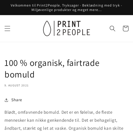
Gå til
Velkommen til Print2People. Tryksager - Beklædning med tryk -
indhold
Miljøvenlige produkter og meget mere...
Indkøbsku
100 % organisk, fairtrade
bomuld
9. AUGUST 2021
Share
Blødt, omfavnende bomuld. Det er en følelse, de fleste
mennesker kan nikke genkendende til. Det er behageligt,
åndbart, stærkt og let at vaske. Organisk bomuld kan skilte