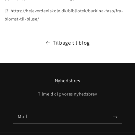
[2]
https://heleverdeniskole.dk/bibliotek/burkina-faso/fra-
blomst-til-bluse/
Tilbage til blog
Nyhedsbrev
Tilmeld dig vores nyhedsbrev
Mail