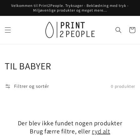
Gå til
Velkommen til Print2People. Tryksager - Beklædning med tryk -
indhold
Miljøvenlige produkter og meget mere...
Indkøbsku
Kollektion:
TIL BABYER
Filtrer og sortér
0 produkter
Der blev ikke fundet nogen produkter
Brug færre filtre, eller
ryd alt